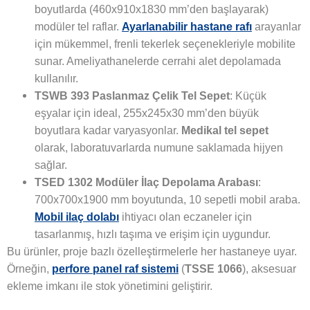
boyutlarda (460x910x1830 mm’den başlayarak)
modüler tel raflar.
Ayarlanabilir hastane rafı
arayanlar
için mükemmel, frenli tekerlek seçenekleriyle mobilite
sunar. Ameliyathanelerde cerrahi alet depolamada
kullanılır.
TSWB 393 Paslanmaz Çelik Tel Sepet
: Küçük
eşyalar için ideal, 255x245x30 mm’den büyük
boyutlara kadar varyasyonlar.
Medikal tel sepet
olarak, laboratuvarlarda numune saklamada hijyen
sağlar.
TSED 1302 Modüler İlaç Depolama Arabası
:
700x700x1900 mm boyutunda, 10 sepetli mobil araba.
Mobil ilaç dolabı
ihtiyacı olan eczaneler için
tasarlanmış, hızlı taşıma ve erişim için uygundur.
Bu ürünler, proje bazlı özelleştirmelerle her hastaneye uyar.
Örneğin,
perfore panel raf sistemi
(
TSSE 1066
), aksesuar
ekleme imkanı ile stok yönetimini geliştirir.