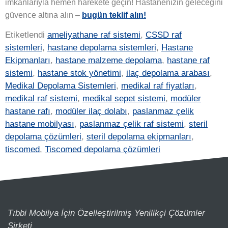
imkanlarıyla hemen harekete geçin! Hastanenizin geleceğini
güvence altına alın –
bugün teklif alın!
Etiketlendi
ameliyathane raf sistemi
,
CSSD raf
sistemleri
,
hastane depolama sistemleri
,
Hastane
Ekipmanları
,
hastane malzeme depolama
,
hastane raf
sistemi
,
hastane stok yönetimi
,
ilaç depolama arabası
,
Medikal Depolama Sistemleri
,
medikal raf fiyatları
,
medikal raf sistemi
,
medikal sepet sistemi
,
modüler
hastane rafı
,
modüler ilaç dolabı
,
paslanmaz çelik
hastane mobilyası
,
paslanmaz çelik raf sistemi
,
steril
depolama çözümleri
,
steril depolama ekipmanları
,
tiscomed
,
Tiscomed depolama çözümleri
Tıbbi Mobilya İçin Özelleştirilmiş Yenilikçi Çözümler
Şirketi