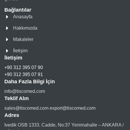
Bağlantılar
Anasayfa
Hakkımızda
Makaleler
İletişim
İletişim
+90 312 395 07 90
+90 312 395 07 91
Daha Fazla Bilgi İçin
info@tiscomed.com
Teklif Alın
sales@tiscomed.com export@tiscomed.com
Adres
Ivedik OSB 1333. Cadde, No:37 Yenimahalle – ANKARA /