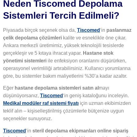
Neden Tiscomed Depolama
Sistemleri Tercih Edilmeli?
Piyasada birçok seçenek olsa da,
Tiscomed
‘in
paslanmaz
çelik depolama çözümleri
kalite ve esneklikle öne çıkar.
Ankara merkezli üretimimiz, yüksek teknolojili tesislerde
gerçekleşir ve 5 kıtaya ihracat yapar.
Hastane stok
yönetimi sistemleri
ile enfeksiyon oranlarını düşürürken,
operasyonel verimliliği artırabilirsiniz. Kullanıcı yorumlarına
göre, bu sistemler bakım maliyetlerini %30’a kadar azaltır.
Eğer
hastane depolama sistemleri satın al
mayı
düşünüyorsanız,
Tiscomed
‘in geniş kataloğunu inceleyin.
Medikal modüler raf sistemi fiyatı
için uzman ekibimizden
teklif alın – kişiselleştirilmiş çözümlerle bütçenize uygun
seçenekler sunuyoruz.
Tiscomed
‘in
steril depolama ekipmanları online sipariş