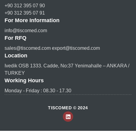
+90 312 395 07 90
+90 312 395 07 91
For More Information
info@tiscomed.com
For RFQ
sales@tiscomed.com export@tiscomed.com
Location
Ivedik OSB 1333. Cadde, No:37 Yenimahalle – ANKARA /
TURKEY
Working Hours
Monday - Friday : 08.30 - 17.30
TISCOMED © 2024