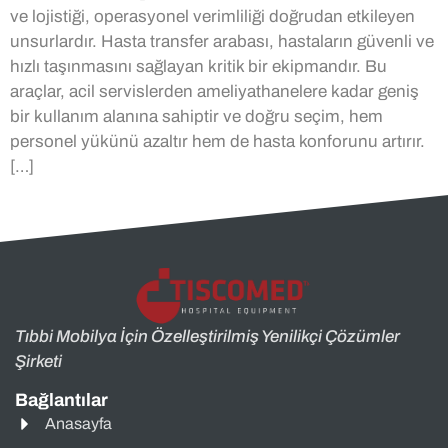
ve lojistiği, operasyonel verimliliği doğrudan etkileyen
unsurlardır. Hasta transfer arabası, hastaların güvenli ve
hızlı taşınmasını sağlayan kritik bir ekipmandır. Bu
araçlar, acil servislerden ameliyathanelere kadar geniş
bir kullanım alanına sahiptir ve doğru seçim, hem
personel yükünü azaltır hem de hasta konforunu artırır.
[…]
Tıbbi Mobilya İçin Özelleştirilmiş Yenilikçi Çözümler
Şirketi
Bağlantılar
Anasayfa