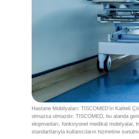
Hastane Mobilyaları: TISCOMED’in Kaliteli Çözü
olmazsa olmazdır. TISCOMED, bu alanda geniş
ekipmanları, fonksiyonel medikal mobilyalar, t
standartlarıyla kullanıcıların hizmetine sunulm