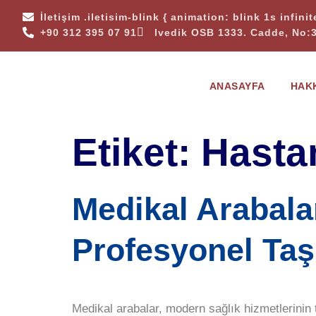
İletişim
.iletisim-blink { animation: blink 1s infini
+90 312 395 07 91
Ivedik OSB 1333. Cadde, No:
ANASAYFA
HAK
Etiket:
Hasta
Medikal Arabala
Profesyonel Ta
Medikal arabalar, modern sağlık hizmetlerinin te