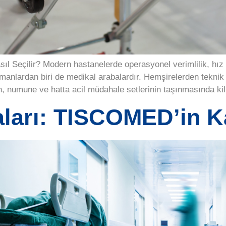
ıl Seçilir? Modern hastanelerde operasyonel verimlilik, hız 
manlardan biri de medikal arabalardır. Hemşirelerden teknik 
n, numune ve hatta acil müdahale setlerinin taşınmasında kili
ları: TISCOMED’in Ka