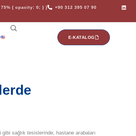
75% { opacity: 0; } }
+90 312 395 07 90
E-KATALOG
lerde
 gibi sağlık tesislerinde, hastane arabaları