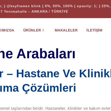
te; } @keyframes blink { 0%, 50%, 100% { opacity: 1; } 25%, 
37 Yenimahalle – ANKARA / TÜRKİYE
KIMIZDA
ÜRÜNLER
MAKALELER
İLETIŞIM
ne Arabaları
r – Hastane Ve Klinik
şıma Çözümleri
mel taşlarından biridir. Hastaneler, klinikler ve bakım evleri