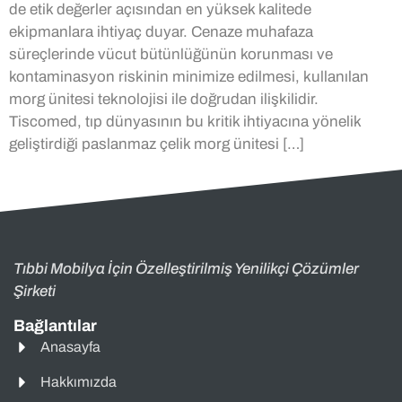
de etik değerler açısından en yüksek kalitede
ekipmanlara ihtiyaç duyar. Cenaze muhafaza
süreçlerinde vücut bütünlüğünün korunması ve
kontaminasyon riskinin minimize edilmesi, kullanılan
morg ünitesi teknolojisi ile doğrudan ilişkilidir.
Tiscomed, tıp dünyasının bu kritik ihtiyacına yönelik
geliştirdiği paslanmaz çelik morg ünitesi […]
Tıbbi Mobilya İçin Özelleştirilmiş Yenilikçi Çözümler
Şirketi
Bağlantılar
Anasayfa
Hakkımızda