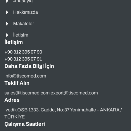
Anasayfa
Hakkımızda
Makaleler
İletişim
İletişim
+90 312 395 07 90
+90 312 395 07 91
Daha Fazla Bilgi İçin
info@tiscomed.com
Teklif Alın
sales@tiscomed.com export@tiscomed.com
Adres
Ivedik OSB 1333. Cadde, No:37 Yenimahalle – ANKARA /
TÜRKİYE
Çalışma Saatleri