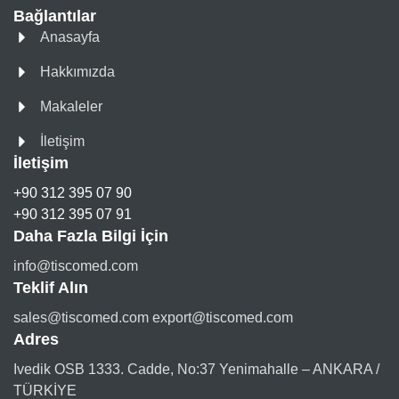
Bağlantılar
Anasayfa
Hakkımızda
Makaleler
İletişim
İletişim
+90 312 395 07 90
+90 312 395 07 91
Daha Fazla Bilgi İçin
info@tiscomed.com
Teklif Alın
sales@tiscomed.com export@tiscomed.com
Adres
Ivedik OSB 1333. Cadde, No:37 Yenimahalle – ANKARA /
TÜRKİYE