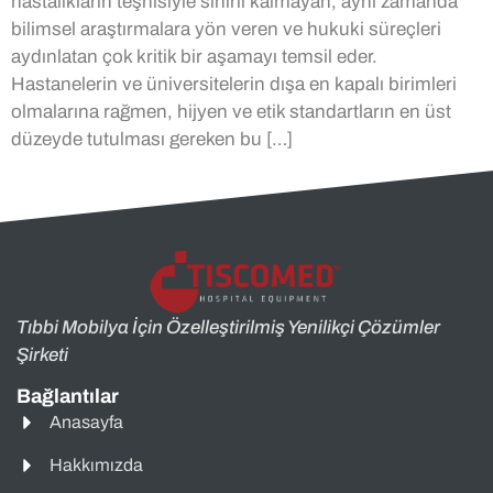
hastalıkların teşhisiyle sınırlı kalmayan, aynı zamanda
bilimsel araştırmalara yön veren ve hukuki süreçleri
aydınlatan çok kritik bir aşamayı temsil eder.
Hastanelerin ve üniversitelerin dışa en kapalı birimleri
olmalarına rağmen, hijyen ve etik standartların en üst
düzeyde tutulması gereken bu […]
Tıbbi Mobilya İçin Özelleştirilmiş Yenilikçi Çözümler
Şirketi
Bağlantılar
Anasayfa
Hakkımızda