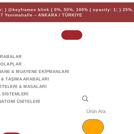
te; } @keyframes blink { 0%, 50%, 100% { opacity: 1; } 25%, 
37 Yenimahalle – ANKARA / TÜRKİYE
ARABALAR
DOLAPLAR
HANE & MUAYENE EKIPMANLARI
 & TAŞIMA ARABALARI
ITELERI & MASALARI
 SISTEMLERI
ATOMI ÜNITELERI