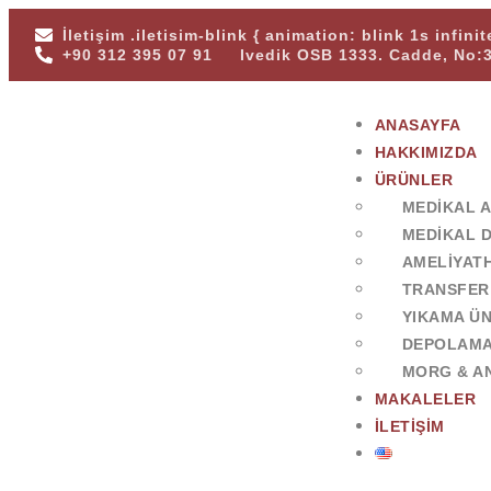
İletişim
.iletisim-blink { animation: blink 1s infini
+90 312 395 07 91
Ivedik OSB 1333. Cadde, No:
ANASAYFA
HAKKIMIZDA
ÜRÜNLER
MEDIKAL 
MEDIKAL 
AMELIYAT
TRANSFER
YIKAMA ÜN
DEPOLAMA
MORG & AN
MAKALELER
İLETIŞIM