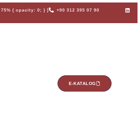
75% { opacity: 0; } }
+90 312 395 07 90
E-KATALOG