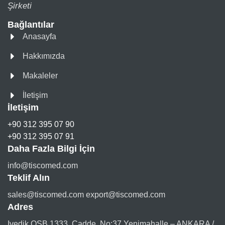
Şirketi
Bağlantılar
Anasayfa
Hakkımızda
Makaleler
İletişim
İletişim
+90 312 395 07 90
+90 312 395 07 91
Daha Fazla Bilgi İçin
info@tiscomed.com
Teklif Alın
sales@tiscomed.com export@tiscomed.com
Adres
Ivedik OSB 1333. Cadde, No:37 Yenimahalle – ANKARA /