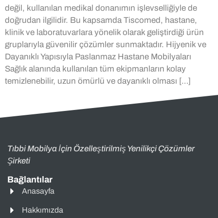
değil, kullanılan medikal donanımın işlevselliğiyle de
doğrudan ilgilidir. Bu kapsamda Tiscomed, hastane,
klinik ve laboratuvarlara yönelik olarak geliştirdiği ürün
gruplarıyla güvenilir çözümler sunmaktadır. Hijyenik ve
Dayanıklı Yapısıyla Paslanmaz Hastane Mobilyaları
Sağlık alanında kullanılan tüm ekipmanların kolay
temizlenebilir, uzun ömürlü ve dayanıklı olması […]
Tıbbi Mobilya İçin Özelleştirilmiş Yenilikçi Çözümler
Şirketi
Bağlantılar
Anasayfa
Hakkımızda