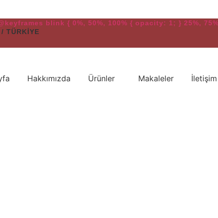
} @keyframes blink { 0%, 50%, 100% { opacity: 1; } 25%, 75% 
 / TÜRKİYE
yfa
Hakkımızda
Ürünler
Makaleler
İletişim