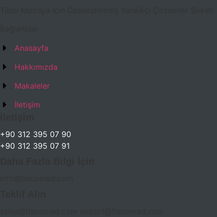
Tıbbi Mobilya İçin Özelleştirilmiş Yenilikçi Çözümler Şirketi
Bağlantılar
Anasayfa
Hakkımızda
Makaleler
İletişim
İletişim
+90 312 395 07 90
+90 312 395 07 91
Daha Fazla Bilgi İçin
info@tiscomed.com
Teklif Alın
sales@tiscomed.com export@tiscomed.com