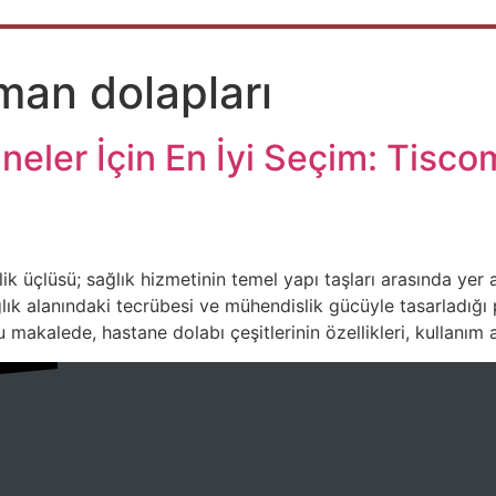
man dolapları
eler İçin En İyi Seçim: Tisc
k üçlüsü; sağlık hizmetinin temel yapı taşları arasında yer al
ık alanındaki tecrübesi ve mühendislik gücüyle tasarladığı
u makalede, hastane dolabı çeşitlerinin özellikleri, kullanı