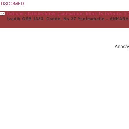
TISCOMED
İletişim
.iletisim-blink { animation: blink 1s infinite; 
Ivedik OSB 1333. Cadde, No:37 Yenimahalle – ANKARA
Anasa