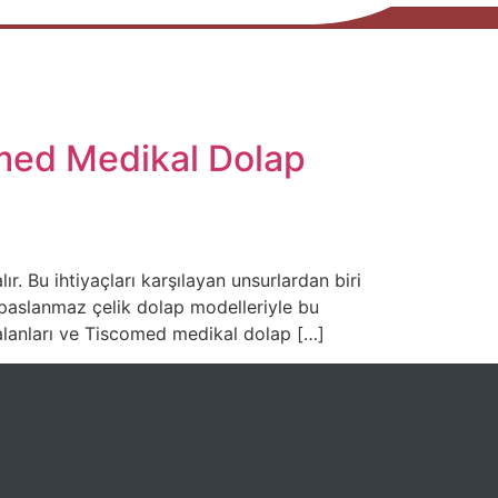
omed Medikal Dolap
ır. Bu ihtiyaçları karşılayan unsurlardan biri
 paslanmaz çelik dolap modelleriyle bu
m alanları ve Tiscomed medikal dolap […]