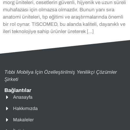
morg üniteleri, cesetlerin güvenli, hijyenik ve uzun süreli
muhafazası için olmazsa olmazdır. Bunun yanı sıra
anatomi üniteleri, tıp eğitimi ve araştırmalarında önemli
bir rol oynar. TISCOMED, bu alanda kaliteli, dayanıklı ve
ileri teknolojiye sahip ürünler üreterek […]
Tıbbi Mobilya İçin Özelleştirilmiş Yenilikçi Çözümler
Şirketi
Bağlantılar
Anasayfa
Hakkımızda
Makaleler