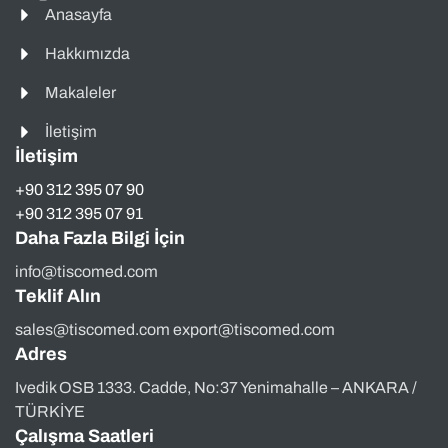
Anasayfa
Hakkımızda
Makaleler
İletişim
İletişim
+90 312 395 07 90
+90 312 395 07 91
Daha Fazla Bilgi İçin
info@tiscomed.com
Teklif Alın
sales@tiscomed.com export@tiscomed.com
Adres
Ivedik OSB 1333. Cadde, No:37 Yenimahalle – ANKARA /
TÜRKİYE
Çalışma Saatleri