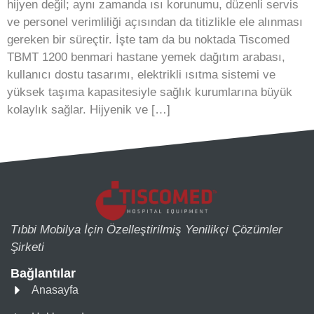
hijyen değil; aynı zamanda ısı korunumu, düzenli servis
ve personel verimliliği açısından da titizlikle ele alınması
gereken bir süreçtir. İşte tam da bu noktada Tiscomed
TBMT 1200 benmari hastane yemek dağıtım arabası,
kullanıcı dostu tasarımı, elektrikli ısıtma sistemi ve
yüksek taşıma kapasitesiyle sağlık kurumlarına büyük
kolaylık sağlar. Hijyenik ve […]
Tıbbi Mobilya İçin Özelleştirilmiş Yenilikçi Çözümler
Şirketi
Bağlantılar
Anasayfa