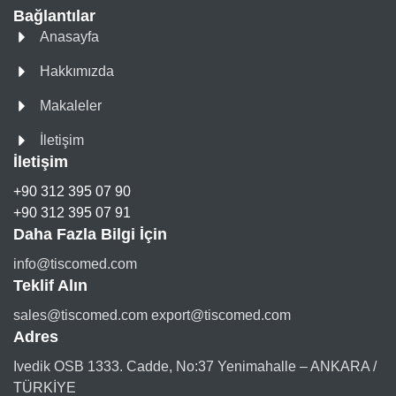
Bağlantılar
Anasayfa
Hakkımızda
Makaleler
İletişim
İletişim
+90 312 395 07 90
+90 312 395 07 91
Daha Fazla Bilgi İçin
info@tiscomed.com
Teklif Alın
sales@tiscomed.com export@tiscomed.com
Adres
Ivedik OSB 1333. Cadde, No:37 Yenimahalle – ANKARA /
TÜRKİYE