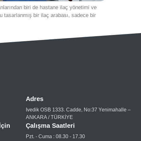
nlarından biri de hastane ilaç yönetimi ve
ru tasarlanmış bir ilaç arabası, sadece bir
Adres
Ivedik OSB 1333. Cadde, No:37 Yenimahalle –
ANKARA / TÜRKİYE
İçin
Çalışma Saatleri
Pzt. - Cuma : 08.30 - 17.30