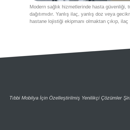
Modern sağlık hizmetlerinde hasta güvenliği, tü
dağıtımıdır. Yanlış ilaç, yanlış doz veya gecik
hastane lojistiği ekipmanı olmaktan çıkıp, ilaç
Tıbbi Mobilya İçin Özelleştirilmiş Yenilikçi Çözümler Şir