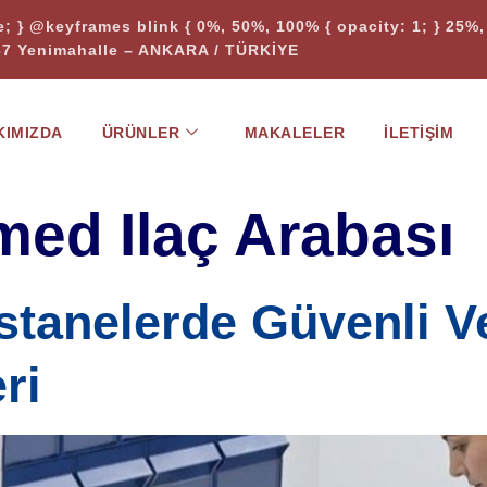
te; } @keyframes blink { 0%, 50%, 100% { opacity: 1; } 25%, 
37 Yenimahalle – ANKARA / TÜRKİYE
KIMIZDA
ÜRÜNLER
MAKALELER
İLETIŞIM
med Ilaç Arabası
stanelerde Güvenli Ve
ri