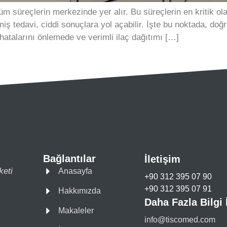
m süreçlerin merkezinde yer alır. Bu süreçlerin en kritik ola
miş tedavi, ciddi sonuçlara yol açabilir. İşte bu noktada, doğ
 hatalarını önlemede ve verimli ilaç dağıtımı […]
Bağlantılar
İletişim
keti
Anasayfa
+90 312 395 07 90
+90 312 395 07 91
Hakkımızda
Daha Fazla Bilgi 
Makaleler
info@tiscomed.com