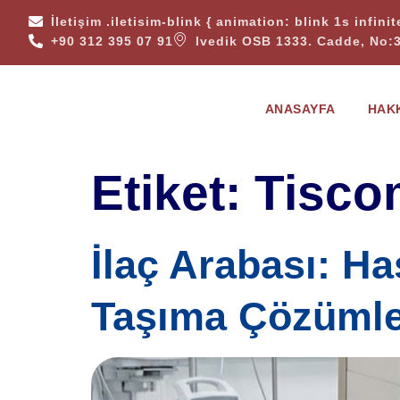
İletişim
.iletisim-blink { animation: blink 1s infini
+90 312 395 07 91
Ivedik OSB 1333. Cadde, No:
ANASAYFA
HAK
Etiket:
Tisco
İlaç Arabası: Ha
Taşıma Çözümle