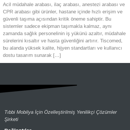
Acil müdahale arabası, ilaç arabası, anestezi arabası ve
CPR arabası gibi ürünler, hastane içinde hızlı erişim ve
güvenli taşıma açısından kritik öneme sahiptir. Bu
sistemler sadece ekipman taşımakla kalmaz, aynı
zamanda sağlık personelinin iş yükünü azaltır, müdahale
sürelerini kısaltır ve hasta güvenliğini artırır. Tiscomed,
bu alanda yüksek kalite, hijyen standartları ve kullanıcı
dostu tasarım sunarak […]
Tıbbi Mobilya İçin Özelleştirilmiş Yenilikçi Çözümler
Şirketi