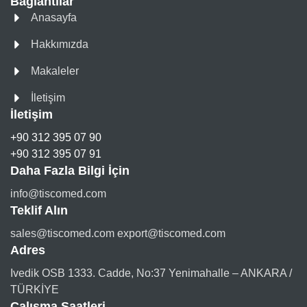
Bağlantılar
Anasayfa
Hakkımızda
Makaleler
İletişim
İletişim
+90 312 395 07 90
+90 312 395 07 91
Daha Fazla Bilgi İçin
info@tiscomed.com
Teklif Alın
sales@tiscomed.com export@tiscomed.com
Adres
Ivedik OSB 1333. Cadde, No:37 Yenimahalle – ANKARA /
TÜRKİYE
Çalışma Saatleri