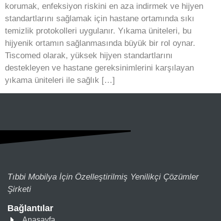
korumak, enfeksiyon riskini en aza indirmek ve hijyen
standartlarını sağlamak için hastane ortamında sıkı
temizlik protokolleri uygulanır. Yıkama üniteleri, bu
hijyenik ortamın sağlanmasında büyük bir rol oynar.
Tiscomed olarak, yüksek hijyen standartlarını
destekleyen ve hastane gereksinimlerini karşılayan
yıkama üniteleri ile sağlık […]
Tıbbi Mobilya İçin Özelleştirilmiş Yenilikçi Çözümler
Şirketi
Bağlantılar
Anasayfa