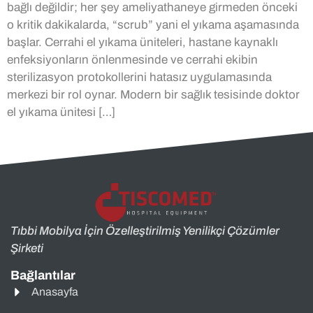
bağlı değildir; her şey ameliyathaneye girmeden önceki
o kritik dakikalarda, “scrub” yani el yıkama aşamasında
başlar. Cerrahi el yıkama üniteleri, hastane kaynaklı
enfeksiyonların önlenmesinde ve cerrahi ekibin
sterilizasyon protokollerini hatasız uygulamasında
merkezi bir rol oynar. Modern bir sağlık tesisinde doktor
el yıkama ünitesi […]
Tıbbi Mobilya İçin Özelleştirilmiş Yenilikçi Çözümler
Şirketi
Bağlantılar
Anasayfa