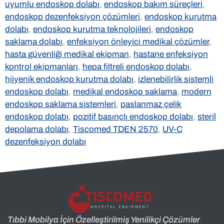
uyumlu endoskop dolabı
,
endoskop bakım süreçleri
,
endoskop dezenfeksiyon çözümleri
,
endoskop kurutma
dolabı
,
endoskop kurutma teknolojileri
,
endoskop
saklama dolabı
,
enfeksiyon önleyici medikal çözümler
,
hasta güvenliği medikal ekipman
,
hastane enfeksiyon
kontrol ekipmanları
,
hepa filtreli endoskop dolabı
,
hijyenik endoskop kurutma dolabı
,
izlenebilirlik sistemli
endoskop dolabı
,
medikal endoskop saklama
,
modern
endoskop saklama sistemleri
,
paslanmaz çelik
endoskop dolabı
,
pozitif basınçlı endoskop dolabı
,
steril
depolama dolabı
,
Tiscomed TDEN 2570
,
UV-C
dezenfeksiyon dolabı
Tıbbi Mobilya İçin Özelleştirilmiş Yenilikçi Çözümler