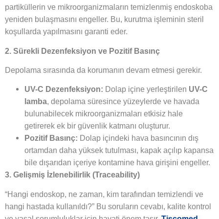
partiküllerin ve mikroorganizmaların temizlenmiş endoskoba
yeniden bulaşmasını engeller. Bu, kurutma işleminin steril
koşullarda yapılmasını garanti eder.
2. Sürekli Dezenfeksiyon ve Pozitif Basınç
Depolama sırasında da korumanın devam etmesi gerekir.
UV-C Dezenfeksiyon:
Dolap içine yerleştirilen
UV-C
lamba
, depolama süresince yüzeylerde ve havada
bulunabilecek mikroorganizmaları etkisiz hale
getirerek ek bir güvenlik katmanı oluşturur.
Pozitif Basınç:
Dolap içindeki hava basıncının dış
ortamdan daha yüksek tutulması, kapak açılıp kapansa
bile dışarıdan içeriye kontamine hava girişini engeller.
3. Gelişmiş İzlenebilirlik (Traceability)
“Hangi endoskop, ne zaman, kim tarafından temizlendi ve
hangi hastada kullanıldı?” Bu soruların cevabı, kalite kontrol
ve yasal sorumluluklar için hayati önem taşır.
Tiscomed