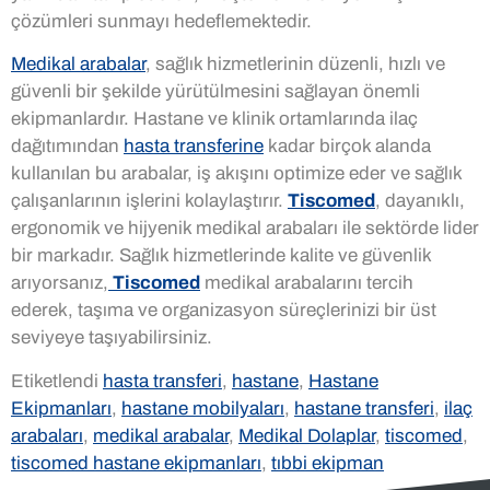
çözümleri sunmayı hedeflemektedir.
Medikal arabalar
, sağlık hizmetlerinin düzenli, hızlı ve
güvenli bir şekilde yürütülmesini sağlayan önemli
ekipmanlardır. Hastane ve klinik ortamlarında ilaç
dağıtımından
hasta transferine
kadar birçok alanda
kullanılan bu arabalar, iş akışını optimize eder ve sağlık
çalışanlarının işlerini kolaylaştırır.
Tiscomed
, dayanıklı,
ergonomik ve hijyenik medikal arabaları ile sektörde lider
bir markadır. Sağlık hizmetlerinde kalite ve güvenlik
arıyorsanız,
Tiscomed
medikal arabalarını tercih
ederek, taşıma ve organizasyon süreçlerinizi bir üst
seviyeye taşıyabilirsiniz.
Etiketlendi
hasta transferi
,
hastane
,
Hastane
Ekipmanları
,
hastane mobilyaları
,
hastane transferi
,
ilaç
arabaları
,
medikal arabalar
,
Medikal Dolaplar
,
tiscomed
,
tiscomed hastane ekipmanları
,
tıbbi ekipman