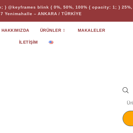
te; } @keyframes blink { 0%, 50%, 100% { opacity: 1; } 25%, 
37 Yenimahalle – ANKARA / TÜRKİYE
HAKKIMIZDA
ÜRÜNLER
MAKALELER
İLETIŞIM