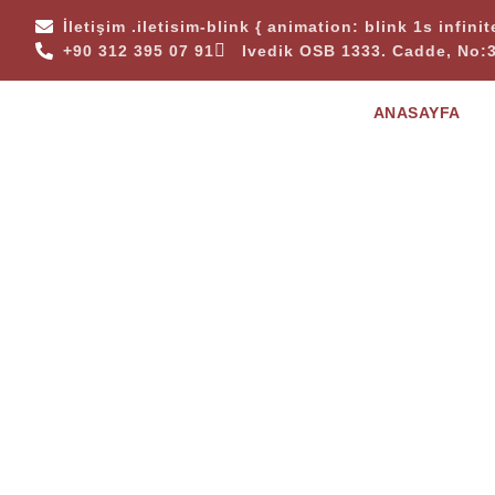
İletişim
.iletisim-blink { animation: blink 1s infini
+90 312 395 07 91
Ivedik OSB 1333. Cadde, No:
ANASAYFA