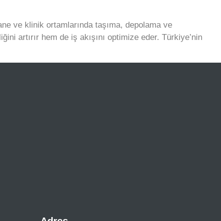
hastane ve klinik ortamlarında taşıma, depolama ve
iğini artırır hem de iş akışını optimize eder. Türkiye’nin