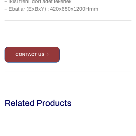
– İkisi frenli dört adet tekerlek
– Ebatlar (ExBxY) : 420x650x1200Hmm
CONTACT US
Related Products