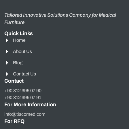
Tailored Innovative Solutions Company for Medical
Furniture
Quick Links
Home
About Us
Blog
Contact Us
Contact
+90 312 395 07 90
+90 312 395 07 91
For More Information
info@tiscomed.com
For RFQ