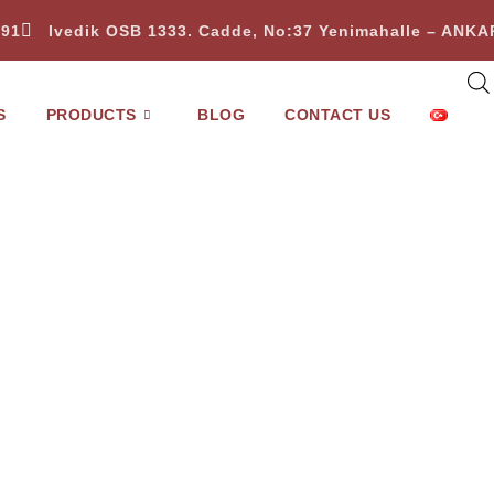
 91
Ivedik OSB 1333. Cadde, No:37 Yenimahalle – ANK
S
PRODUCTS
BLOG
CONTACT US