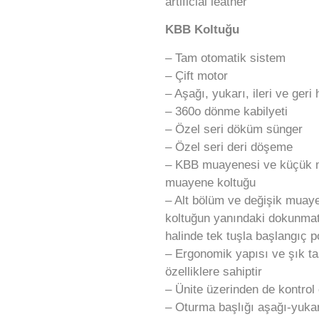
artificial leather
KBB Koltuğu
– Tam otomatik sistem
– Çift motor
– Aşağı, yukarı, ileri ve geri
– 360o dönme kabilyeti
– Özel seri döküm sünger
– Özel seri deri döşeme
– KBB muayenesi ve küçük müd
muayene koltuğu
– Alt bölüm ve değişik muaye
koltuğun yanındaki dokunmatik
halinde tek tuşla başlangıç p
– Ergonomik yapısı ve şık ta
özelliklere sahiptir
– Ünite üzerinden de kontrol e
– Oturma başlığı aşağı-yukarı