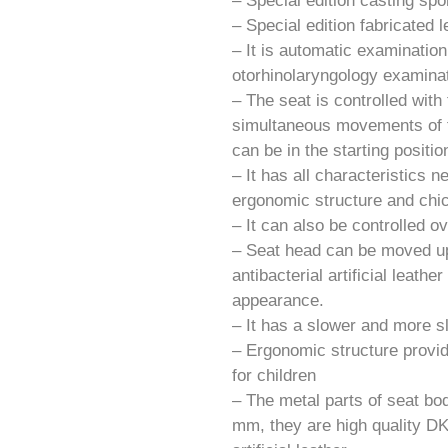
– Special edition casting sp
– Special edition fabricated 
– It is automatic examination
otorhinolaryngology examinat
– The seat is controlled with
simultaneous movements of fo
can be in the starting positi
– It has all characteristics 
ergonomic structure and chic
– It can also be controlled ov
– Seat head can be moved up
antibacterial artificial leath
appearance.
– It has a slower and more s
– Ergonomic structure provid
for children
– The metal parts of seat bo
mm, they are high quality DK