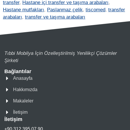
transfer
,
Hastane içi transfer ve taşıma arabaları
,
Hastane mutfakları
,
Paslanmaz çelik
,
tiscomed
,
transfer
arabaları
,
transfer ve taşıma arabaları
Tıbbi Mobilya İçin Özelleştirilmiş Yenilikçi Çözümler
Şirketi
Bağlantılar
Anasayfa
Hakkımızda
Makaleler
İletişim
İletişim
+90 312 395 07 90