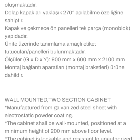
oluşmaktadır.
Dolap kapakları yaklaşık 270° açılabilme özelliğine
sahiptir.
Kapak ve çekmece ön panelleri tek parça (monoblok)
yapıdadır.
Ünite üzerinde tanımlama amaçlı etiket
tutucuları/panelleri bulunmaktadır.
Ölçüler (G x D x Y): 900 mm x 600 mm x 2100 mm
Montaj bağlantı aparatları (montaj braketleri) ürüne
dahildir.
WALL MOUNTED,TWO SECTION CABINET
*Manufactured from galvanized steel sheet with
electrostatic powder coating.
*The cabinet shall be wall-mounted, positioned at a
minimum height of 200 mm above floor level.
*The cabinet is lockable and resistant to unauthorized