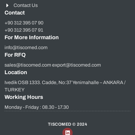
Contact Us
Contact
+90 312 395 07 90
+90 312 395 07 91
For More Information
info@tiscomed.com
For RFQ
sales@tiscomed.com export@tiscomed.com
Location
Ivedik OSB 1333. Cadde, No:37 Yenimahalle – ANKARA /
TURKEY
Working Hours
Monday - Friday : 08.30 - 17.30
TISCOMED © 2024